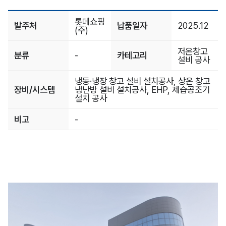
롯데쇼핑
발주처
납품일자
2025.12
(주)
저온창고
분류
-
카테고리
설비 공사
냉동·냉장 창고 설비 설치공사, 상온 창고
장비/시스템
냉난방 설비 설치공사, EHP, 제습공조기
설치 공사
비고
-