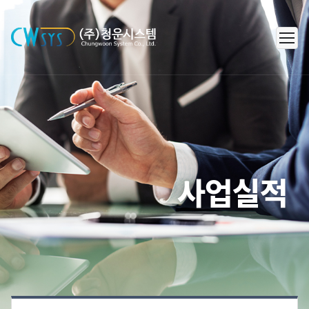
㈜청운시스템 - 캐리어 공조 시스템
사업실적