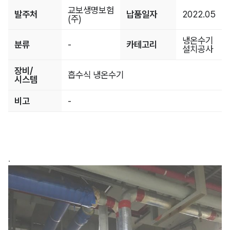
교보생명보험
발주처
납품일자
2022.05
(주)
냉온수기
분류
-
카테고리
설치공사
장비/
흡수식 냉온수기
시스템
비고
-
.