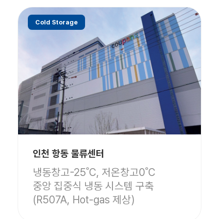
Cold Storage
인천 항동 물류센터
냉동창고-25˚C, 저온창고0˚C
중앙 집중식 냉동 시스템 구축
(R507A, Hot-gas 제상)