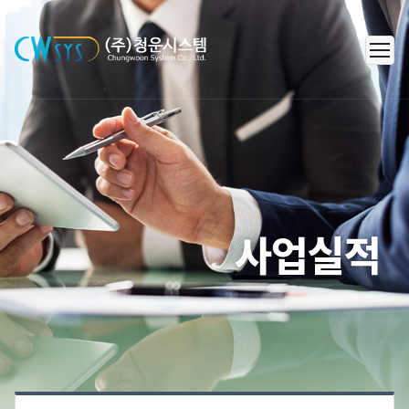
㈜청운시스템 - 캐리어 공조 시스템
사업실적