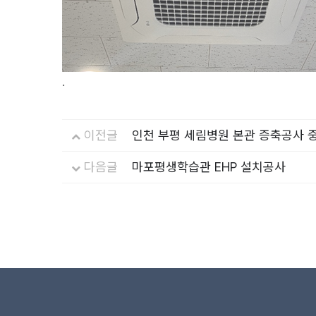
.
이전글
인천 부평 세림병원 본관 증축공사 
다음글
마포평생학습관 EHP 설치공사