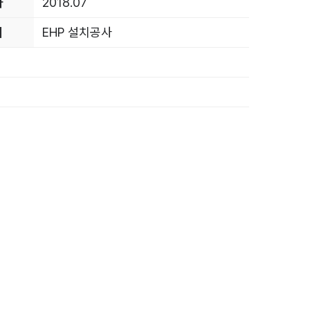
자
2018.07
리
EHP 설치공사