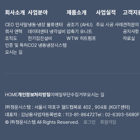
회사소개
사업분야
제품소개
사업실적
고객지
CEO 인사말
냉동·냉장 물류센터
공조기 (AHU)
주요 시공 사례
견적문의
회사 연혁
데이터센터 냉각설비
압축기 유니트
공지사항
조직도
전기집진설비
WTW 히트펌프
자료실
인증 및 특허
CO2 냉동냉장시스템
오시는 길
HOME
개인정보처리방침
이메일무단수집거부
오시는 길
㈜청운시스템 : 서울시 마포구 월드컵북로 402 , 904호 (KGIT센터)
대표자 : 김남용
사업자등록번호 : 113-81-86472
Tel :
02-6393-5680
F
© ㈜청운시스템 All Rights Reserved.
로그인
회원가입