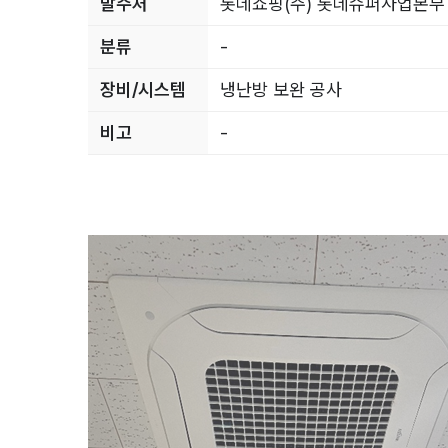
발주처
롯데쇼핑(주) 롯데슈퍼사업본부
분류
-
장비/시스템
냉난방 보완 공사
비고
-