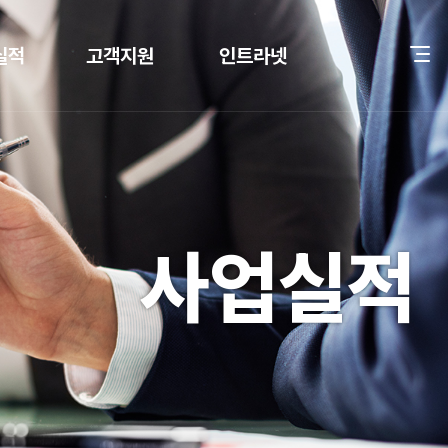
실적
고객지원
인트라넷
공 사례
견적문의
CW멤버 로그인
공지사항
자료실
사업실적