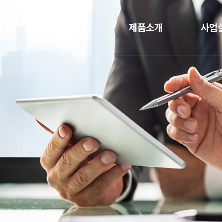
템 전문점
개
사업분야
제품소개
사업
말
냉동·냉장 물류센터
공조기 (AHU)
주요 시
혁
데이터센터 냉각설비
압축기 유니트
전기집진설비
WTW 히트펌프
허
CO2 냉동냉장시스템
길