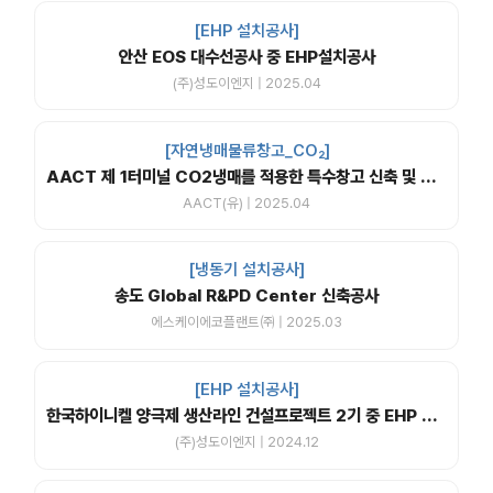
[EHP 설치공사]
안산 EOS 대수선공사 중 EHP설치공사
(주)성도이엔지 | 2025.04
[자연냉매물류창고_CO₂]
AACT 제 1터미널 CO2냉매를 적용한 특수창고 신축 및 교체공사
AACT(유) | 2025.04
[냉동기 설치공사]
송도 Global R&PD Center 신축공사
에스케이에코플랜트㈜ | 2025.03
[EHP 설치공사]
한국하이니켈 양극제 생산라인 건설프로젝트 2기 중 EHP 실외기, 실내기 및 ERV,PAC 납품 설치공사
(주)성도이엔지 | 2024.12