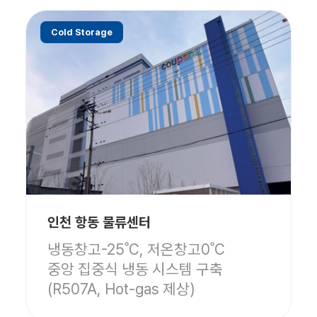
Cold Storage
인천 항동 물류센터
냉동창고-25˚C, 저온창고0˚C
중앙 집중식 냉동 시스템 구축
(R507A, Hot-gas 제상)