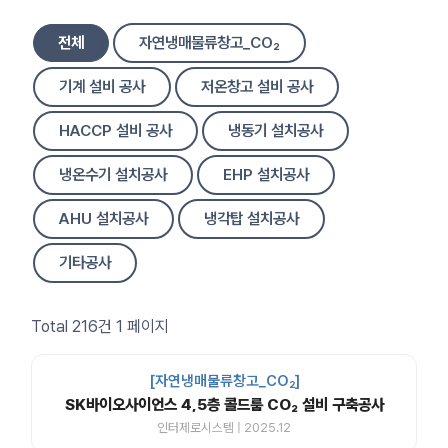
전체
자연냉매물류창고_CO₂
기계 설비 공사
저온창고 설비 공사
HACCP 설비 공사
냉동기 설치공사
냉온수기 설치공사
EHP 설치공사
AHU 설치공사
냉각탑 설치공사
기타공사
Total 216건
1 페이지
[자연냉매물류창고_CO₂]
SK바이오사이언스 4,5층 콜드룸 CO₂ 설비 구축공사
인터제로시스템 | 2025.12