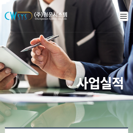
㈜청운시스템 - 캐리어 공조 시스템
사업실적