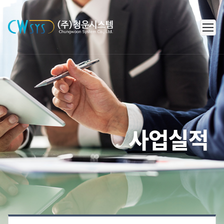
㈜청운시스템 - 캐리어 공조 시스템
사업실적