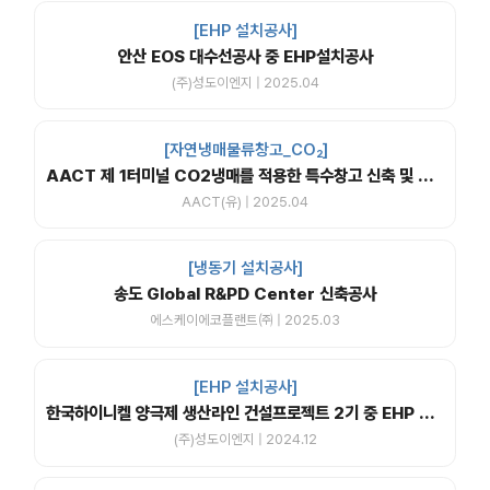
[EHP 설치공사]
안산 EOS 대수선공사 중 EHP설치공사
(주)성도이엔지 | 2025.04
[자연냉매물류창고_CO₂]
AACT 제 1터미널 CO2냉매를 적용한 특수창고 신축 및 교체공사
AACT(유) | 2025.04
[냉동기 설치공사]
송도 Global R&PD Center 신축공사
에스케이에코플랜트㈜ | 2025.03
[EHP 설치공사]
한국하이니켈 양극제 생산라인 건설프로젝트 2기 중 EHP 실외기, 실내기 및 ERV,PAC 납품 설치공사
(주)성도이엔지 | 2024.12