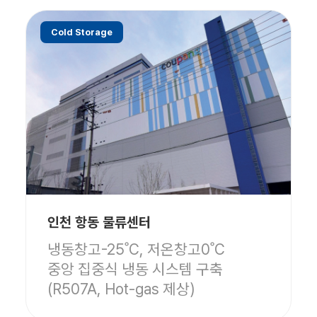
Cold Storage
인천 항동 물류센터
냉동창고-25˚C, 저온창고0˚C
중앙 집중식 냉동 시스템 구축
(R507A, Hot-gas 제상)