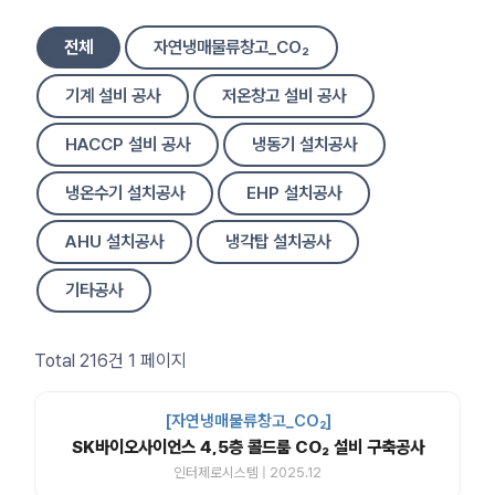
전체
자연냉매물류창고_CO₂
기계 설비 공사
저온창고 설비 공사
HACCP 설비 공사
냉동기 설치공사
냉온수기 설치공사
EHP 설치공사
AHU 설치공사
냉각탑 설치공사
기타공사
Total 216건
1 페이지
[자연냉매물류창고_CO₂]
SK바이오사이언스 4,5층 콜드룸 CO₂ 설비 구축공사
인터제로시스템 | 2025.12