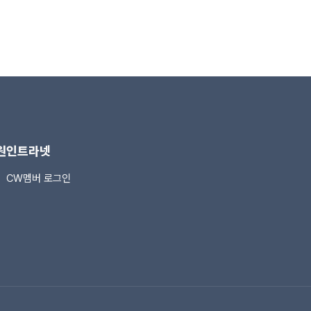
원
인트라넷
CW멤버 로그인