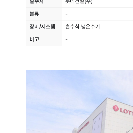
발주처
롯데건설(주)
분류
-
장비/시스템
흡수식 냉온수기
비고
-