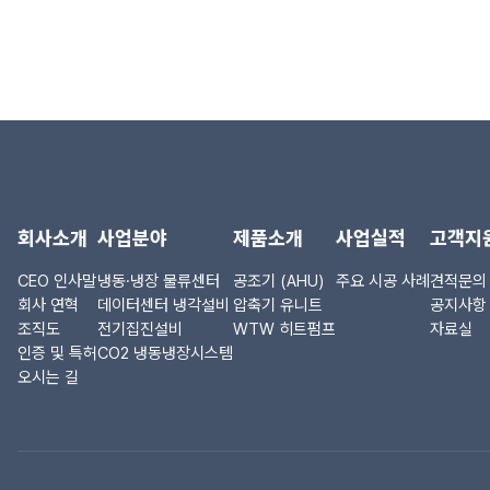
회사소개
사업분야
제품소개
사업실적
고객지
CEO 인사말
냉동·냉장 물류센터
공조기 (AHU)
주요 시공 사례
견적문의
회사 연혁
데이터센터 냉각설비
압축기 유니트
공지사항
조직도
전기집진설비
WTW 히트펌프
자료실
인증 및 특허
CO2 냉동냉장시스템
오시는 길