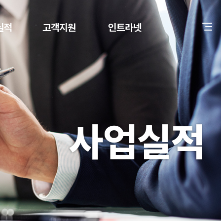
실적
고객지원
인트라넷
공 사례
견적문의
CW멤버 로그인
공지사항
자료실
사업실적