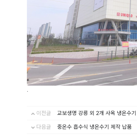
.
이전글
교보생명 강릉 외 2개 사옥 냉온수기
다음글
중온수 흡수식 냉온수기 제작 납품