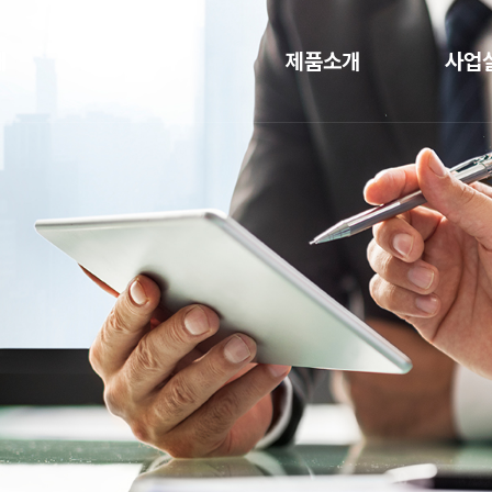
템 전문점
개
사업분야
제품소개
사업
말
냉동·냉장 물류센터
공조기 (AHU)
주요 시
혁
데이터센터 냉각설비
압축기 유니트
전기집진설비
WTW 히트펌프
허
CO2 냉동냉장시스템
길