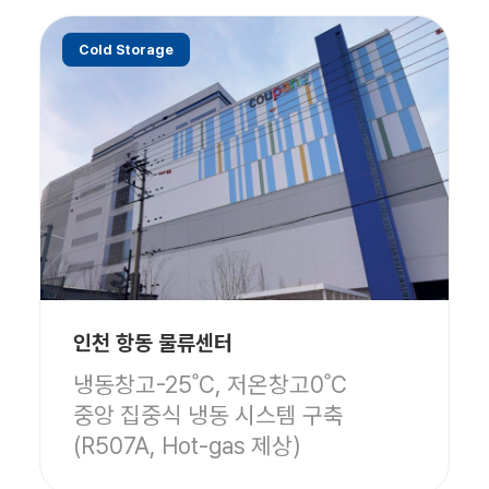
Cold Storage
인천 항동 물류센터
냉동창고-25˚C, 저온창고0˚C
중앙 집중식 냉동 시스템 구축
(R507A, Hot-gas 제상)