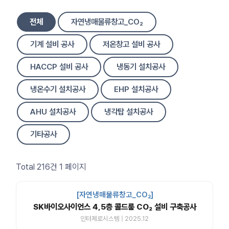
전체
자연냉매물류창고_CO₂
기계 설비 공사
저온창고 설비 공사
HACCP 설비 공사
냉동기 설치공사
냉온수기 설치공사
EHP 설치공사
AHU 설치공사
냉각탑 설치공사
기타공사
Total 216건
1 페이지
[자연냉매물류창고_CO₂]
SK바이오사이언스 4,5층 콜드룸 CO₂ 설비 구축공사
인터제로시스템 | 2025.12