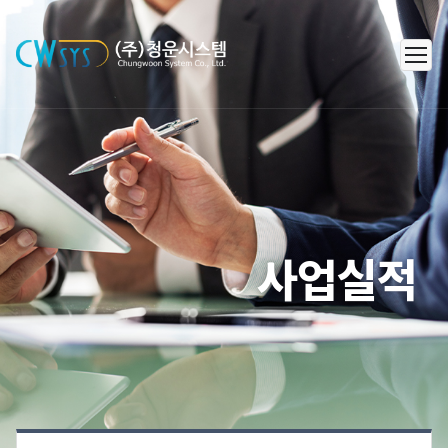
㈜청운시스템 - 캐리어 공조 시스템
사업실적