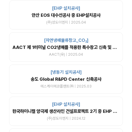
[EHP 설치공사]
안산 EOS 대수선공사 중 EHP설치공사
(주)성도이엔지 | 2025.04
[자연냉매물류창고_CO₂]
AACT 제 1터미널 CO2냉매를 적용한 특수창고 신축 및 교체공사
AACT(유) | 2025.04
[냉동기 설치공사]
송도 Global R&PD Center 신축공사
에스케이에코플랜트㈜ | 2025.03
[EHP 설치공사]
한국하이니켈 양극제 생산라인 건설프로젝트 2기 중 EHP 실외기, 실내기 및 ERV,PAC 납품 설치공사
(주)성도이엔지 | 2024.12